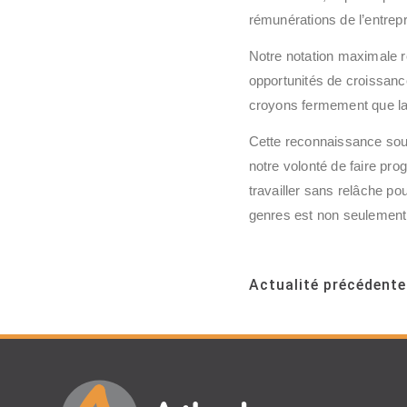
rémunérations de l’entrepr
Notre notation maximale r
opportunités de croissan
croyons fermement que la d
Cette reconnaissance soul
notre volonté de faire pro
travailler sans relâche p
genres est non seulement 
Lire la suit
Actualité précédente