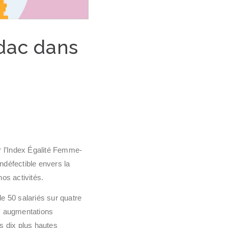
hdac dans
r l’Index Égalité Femme-
défectible envers la
nos activités.
e 50 salariés sur quatre
es augmentations
es dix plus hautes