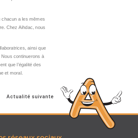
 où chacun a les mêmes
re. Chez Aihdac, nous
.
aboratrices, ainsi que
à. Nous continuerons à
nt que l’égalité des
e et moral.
Actualité suivante
os réseaux sociaux