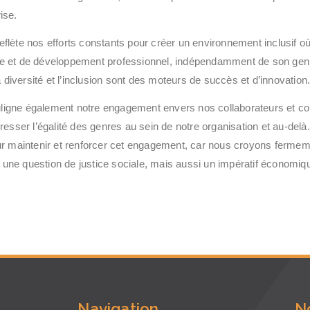
ise.
eflète nos efforts constants pour créer un environnement inclusif
ce et de développement professionnel, indépendamment de son gen
iversité et l’inclusion sont des moteurs de succès et d’innovation
igne également notre engagement envers nos collaborateurs et coll
gresser l’égalité des genres au sein de notre organisation et au-del
our maintenir et renforcer cet engagement, car nous croyons fermeme
une question de justice sociale, mais aussi un impératif économiqu
e
Navigation
N